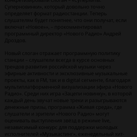
конкретизировали слоган – «Суперхиты.
Суперновинки», который довольно точно
определяет формат радиостанции. Теперь
слушателям будет понятнее, что они получат, если
включат «Новое»», – прокомментировал
программный директор «Нового Радио» Андрей
Дроздов.
Новый слоган отражает программную политику
станции – слушатели всегда в курсе основных
трендов развития российской музыки через
эфирные активности и эксклюзивные музыкальные
проекты, как в FM, так и в digital сегменте, благодаря
мультиплатформенной визуализации эфира «Нового
Радио». Среди них игра «Зацепи новинку», в которой
каждый день звучат новые треки и разыгрываются
денежные призы, программа «Живая среда», где
слушатели и зрители «Нового Радио» могут
оценивать выступления звёзд в режиме live,
независимый конкурс для поддержки молодых
исполнителей «Музыкастинг», еженедельный хит-