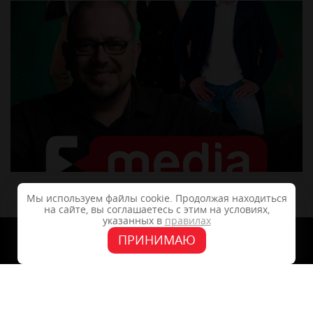
Мы используем файлы cookie. Продолжая находиться
на сайте, вы соглашаетесь с этим на условиях,
указанных в
правилах
ПРИНИМАЮ
+7 (4862) 48-40-04
302028, г.Орёл, ул. 2-Посадская 14, офис 11