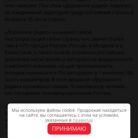
млн. человек. При этом «Дорожное радио» лидирует
по ежедневной аудитории среди населения страны в
возрасте 35 лет и старше.
«Дорожное радио» называют самой
быстрорастущей сетью страны; оно звучит более
чем в 670 городах России, России, в Молдове и в
Казахстане, а также на всех основных российских
дорожных магистралях и автодорогах федерального
и местного значения, общая протяженность
которых оценивается Росавтодором в 1 миллион 100
тысяч километров. В зоне вещания «Дорожного
радио» проживают свыше 70 миллионов человек,
что составляет половину населения России.
«Дорожное радио» входит в состав крупнейшего
Мы используем файлы cookie. Продолжая находиться
радиохолдинга страны — «Европейской
на сайте, вы соглашаетесь с этим на условиях,
медиагруппы». Радиостанция начала вещание в
указанных в
правилах
2003 году. Формат, основанный на правиле трех «Д»
ПРИНИМАЮ
— Доброе, Душевное, Дорожное – оказался близок