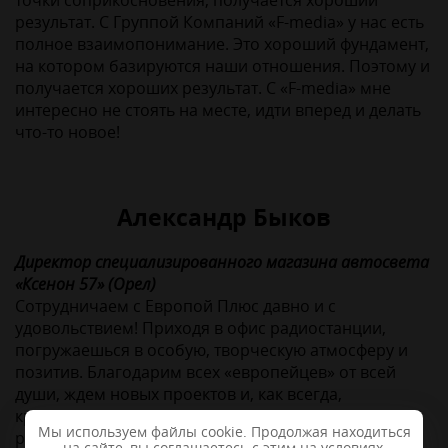
точки соприкосновения, получается хороший
результат. С Группой Компаний «F-media» у нас есть
полное взаимопонимание. Это хороший фундамент,
на котором базируются наши отношения. Поэтому и
получается хороших результат. С «F-media» мне
интересно не стоять на месте, идти вперед и делать
что-то новое!
Александр Быков
Директор специализированного магазина автосвета
«Ксенон 57» (Орел)
Сотрудничаем с Европой Плюс давно и с
удовольствием! Приходя в офис радиостанции,
погружаешься в особую, творческую атмосферу и
позитив. Благодарим всех «европейцев» от всей
души, ждем новых проектов и, как всегда,
креативных и нестандартных маркетинговых
Мы используем файлы cookie. Продолжая находиться
решений!