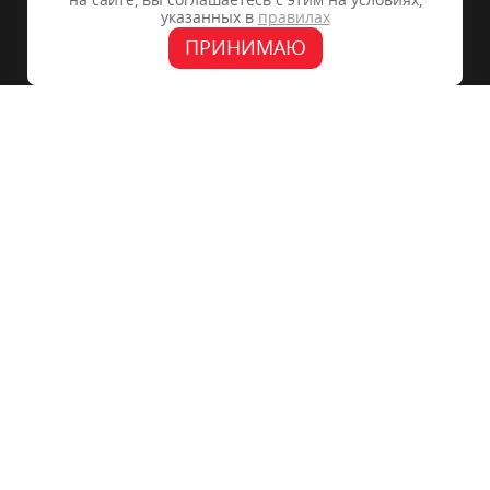
на сайте, вы соглашаетесь с этим на условиях,
указанных в
правилах
ПРИНИМАЮ
Денис Полулях
Маркетолог ЗАО Возрождение, официального дилера
«WV» (Орел)
C радиостанциями ГК «F-media» работаем уже
несколько лет. Подкупают оперативность,
профессионализм сотрудников, творческий подход к
делу. Работа с вами приносит реальный эффект,
спасибо!
+7 (4742) 28-68-06